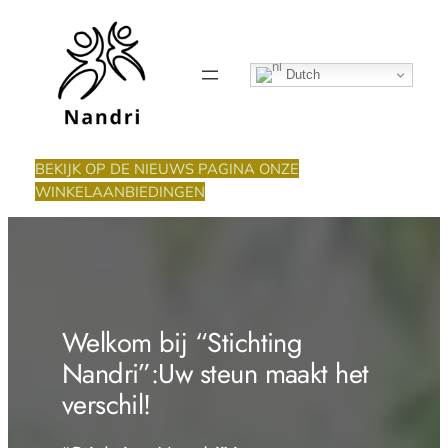
Ga
naar
de
Dutch
inhoud
BEKIJK OP DE NIEUWS PAGINA ONZE
WINKELAANBIEDINGEN
Welkom bij “Stichting
Nandri”:Uw steun maakt het
verschil!