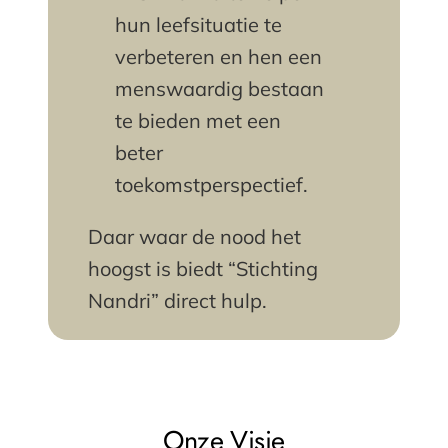
hun leefsituatie te
verbeteren en hen een
menswaardig bestaan
te bieden met een
beter
toekomstperspectief.
Daar waar de nood het
hoogst is biedt “Stichting
Nandri” direct hulp.
Onze Visie